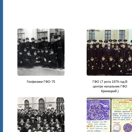
Геофизики ГФО-75
ГФО (7 рота 1979 год.В
центре начальник ГФО
Криницкий )