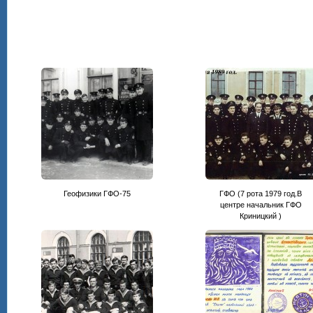
Геофизики ГФО-75
ГФО (7 рота 1979 год.В
центре начальник ГФО
Криницкий )