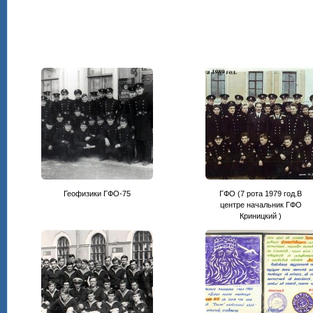
Геофизики ГФО-75
ГФО (7 рота 1979 год.В
центре начальник ГФО
Криницкий )