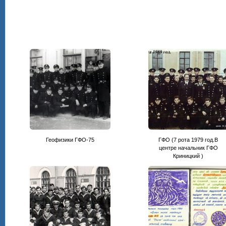
Геофизики ГФО-75
ГФО (7 рота 1979 год.В
центре начальник ГФО
Криницкий )