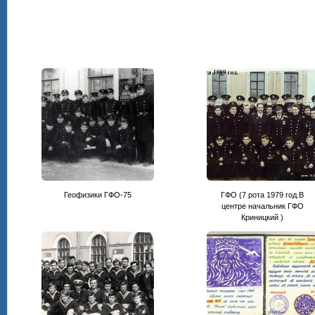
Геофизики ГФО-75
ГФО (7 рота 1979 год.В
центре начальник ГФО
Криницкий )