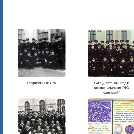
Геофизики ГФО-75
ГФО (7 рота 1979 год.В
центре начальник ГФО
Криницкий )