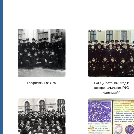
Геофизики ГФО-75
ГФО (7 рота 1979 год.В
центре начальник ГФО
Криницкий )