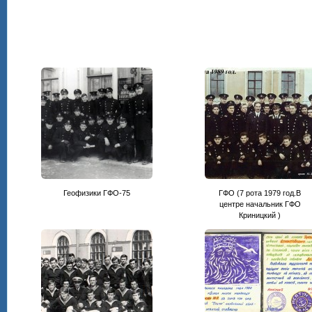
Геофизики ГФО-75
ГФО (7 рота 1979 год.В
центре начальник ГФО
Криницкий )