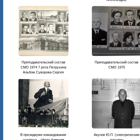
Преподавательский состав
Преподавательский состав
СМО 1974 7 рота Петрухина
CМО 1975
Альбом Суворова Сергея
В президиуме командование
Акулов Ю.П. (электрические
училища... (фото Алексея
машины