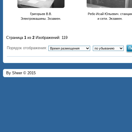
Григорьев В.В.
Ребо Исай Юльевич. станци
Электромашины. Зкзамен.
и сети. Экзамен.
Страница
1
из
2
Изображений: 119
Порядок отображения:
By Sheer © 2015