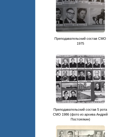
Преподавательский состав CМО
1975
Преподавательский состав 5 рота
СМО 1986 (фото из архива Андрей
Постоялкин)