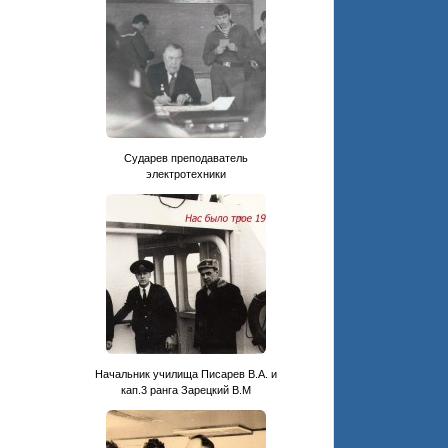
Сударев преподаватель
электротехники
Начальник училища Писарев В.А. и
кап.3 ранга Зарецкий В.М