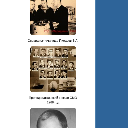
.
Cправа нач.училища Писарев В.А.
Преподавательский состав СМО
1968 год