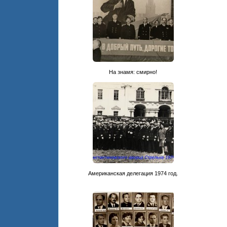
На знамя: смирно!
Американская делегация 1974 год.