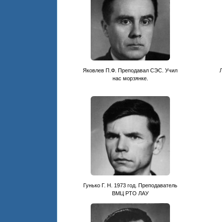
Яковлев П.Ф. Преподавал СЭС. Учил
нас морзянке.
Гунько Г. Н. 1973 год. Преподаватель
ВМЦ РТО ЛАУ