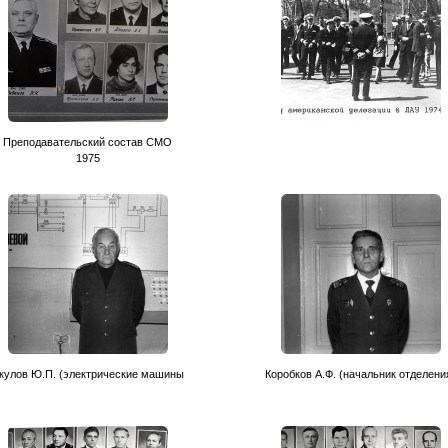
Преподавательский состав CМО
1975
кулов Ю.П. (электрические машины
Коробков А.Ф. (начальник отделени