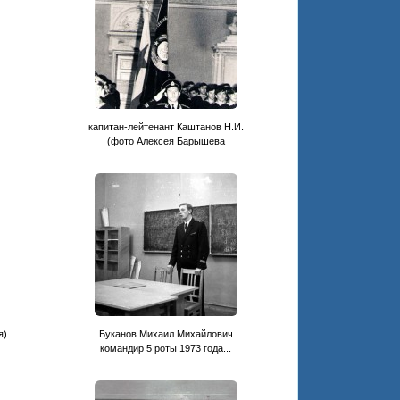
капитан-лейтенант Каштанов Н.И.
(фото Алексея Барышева
я)
Буканов Михаил Михайлович
командир 5 роты 1973 года...