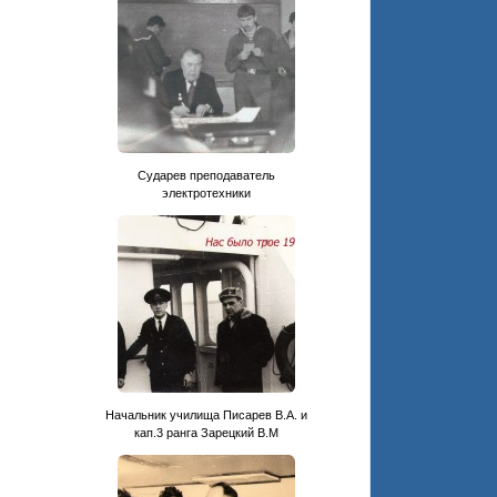
Сударев преподаватель
электротехники
Начальник училища Писарев В.А. и
кап.3 ранга Зарецкий В.М