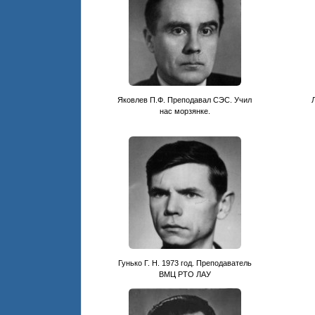
Яковлев П.Ф. Преподавал СЭС. Учил
нас морзянке.
Гунько Г. Н. 1973 год. Преподаватель
ВМЦ РТО ЛАУ