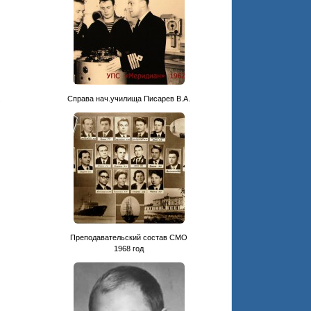
.
Cправа нач.училища Писарев В.А.
Преподавательский состав СМО
1968 год