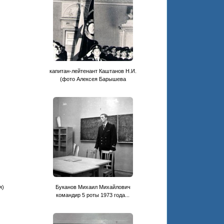
капитан-лейтенант Каштанов Н.И.
(фото Алексея Барышева
я)
Буканов Михаил Михайлович
командир 5 роты 1973 года...