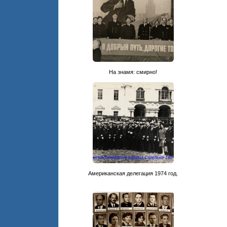
На знамя: смирно!
Американская делегация 1974 год.