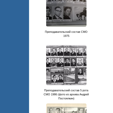
Преподавательский состав CМО
1975
Преподавательский состав 5 рота
СМО 1986 (фото из архива Андрей
Постоялкин)