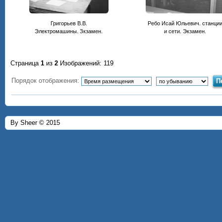
Григорьев В.В.
Ребо Исай Юльевич. станци
Электромашины. Зкзамен.
и сети. Экзамен.
Страница
1
из
2
Изображений: 119
Порядок отображения:
By Sheer © 2015