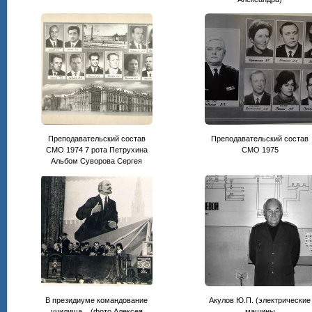
Преподавательский состав
Преподавательский состав
СМО 1974 7 рота Петрухина
CМО 1975
Альбом Суворова Сергея
В президиуме командование
Акулов Ю.П. (электрические
училища... (фото Алексея
машины