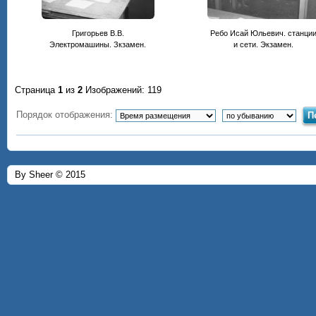
Григорьев В.В.
Ребо Исай Юльевич. станци
Электромашины. Зкзамен.
и сети. Экзамен.
Страница
1
из
2
Изображений: 119
Порядок отображения:
By Sheer © 2015