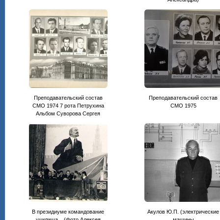
Преподавательский состав
Преподавательский состав
СМО 1974 7 рота Петрухина
CМО 1975
Альбом Суворова Сергея
В президиуме командование
Акулов Ю.П. (электрические
училища... (фото Алексея
машины