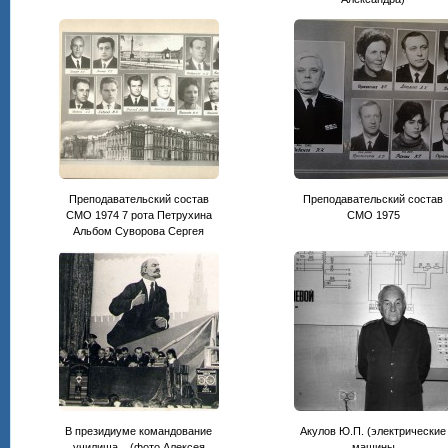
Преподавательский состав
Преподавательский состав
СМО 1974 7 рота Петрухина
CМО 1975
Альбом Суворова Сергея
В президиуме командование
Акулов Ю.П. (электрические
училища... (фото Алексея
машины