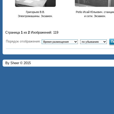
Григорьев В.В.
Ребо Исай Юльевич. станци
Электромашины. Зкзамен.
и сети. Экзамен.
Страница
1
из
2
Изображений: 119
Порядок отображения:
By Sheer © 2015