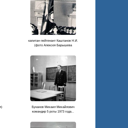
капитан-лейтенант Каштанов Н.И.
(фото Алексея Барышева
я)
Буканов Михаил Михайлович
командир 5 роты 1973 года...