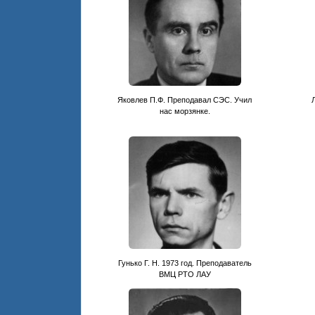
Яковлев П.Ф. Преподавал СЭС. Учил
нас морзянке.
Гунько Г. Н. 1973 год. Преподаватель
ВМЦ РТО ЛАУ