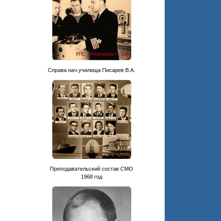
.
Cправа нач.училища Писарев В.А.
Преподавательский состав СМО
1968 год