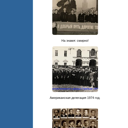
На знамя: смирно!
Американская делегация 1974 год.