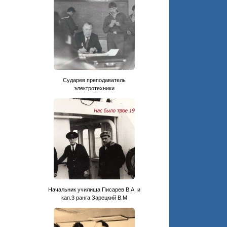
Сударев преподаватель
электротехники
Начальник училища Писарев В.А. и
кап.3 ранга Зарецкий В.М