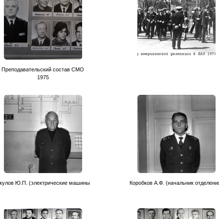
Преподавательский состав CМО
1975
кулов Ю.П. (электрические машины
Коробков А.Ф. (начальник отделени