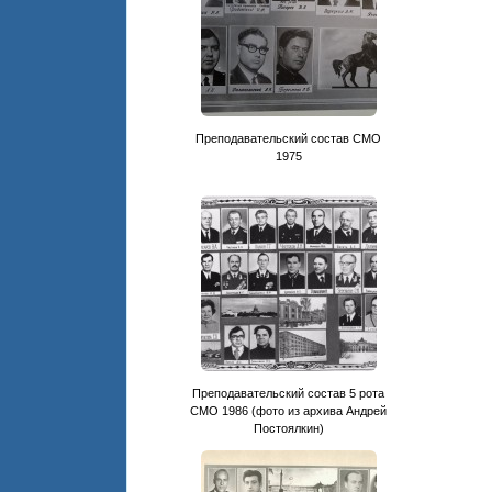
Преподавательский состав CМО
1975
Преподавательский состав 5 рота
СМО 1986 (фото из архива Андрей
Постоялкин)