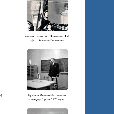
капитан-лейтенант Каштанов Н.И.
(фото Алексея Барышева
я)
Буканов Михаил Михайлович
командир 5 роты 1973 года...