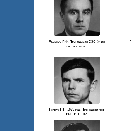
Яковлев П.Ф. Преподавал СЭС. Учил
нас морзянке.
Гунько Г. Н. 1973 год. Преподаватель
ВМЦ РТО ЛАУ