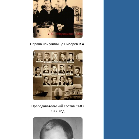
.
Cправа нач.училища Писарев В.А.
Преподавательский состав СМО
1968 год