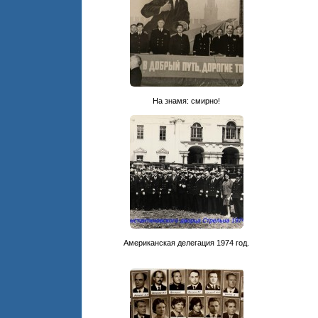
На знамя: смирно!
Американская делегация 1974 год.