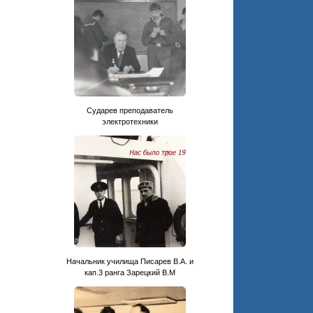
Сударев преподаватель
электротехники
Начальник училища Писарев В.А. и
кап.3 ранга Зарецкий В.М