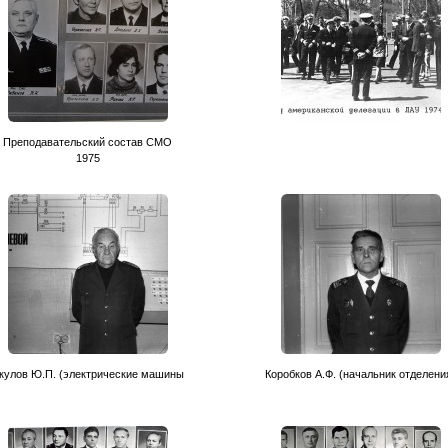
Преподавательский состав CМО
1975
кулов Ю.П. (электрические машины
Коробков А.Ф. (начальник отделени