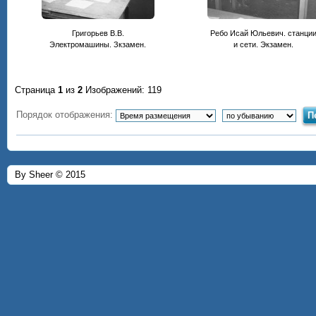
Григорьев В.В.
Ребо Исай Юльевич. станци
Электромашины. Зкзамен.
и сети. Экзамен.
Страница
1
из
2
Изображений: 119
Порядок отображения:
By Sheer © 2015