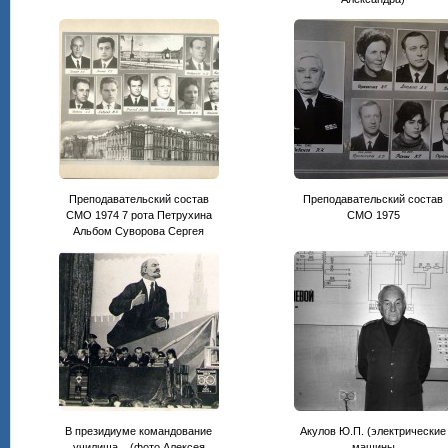
Преподавательский состав
Преподавательский состав
СМО 1974 7 рота Петрухина
CМО 1975
Альбом Суворова Сергея
В президиуме командование
Акулов Ю.П. (электрические
училища... (фото Алексея
машины