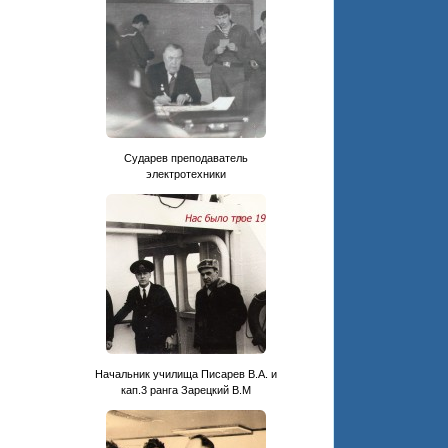
Сударев преподаватель
электротехники
Начальник училища Писарев В.А. и
кап.3 ранга Зарецкий В.М