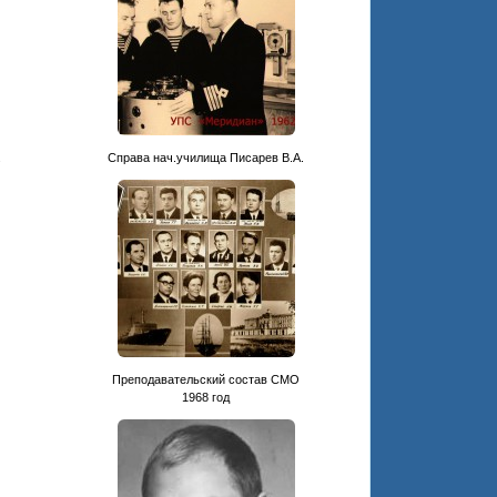
.
Cправа нач.училища Писарев В.А.
Преподавательский состав СМО
1968 год