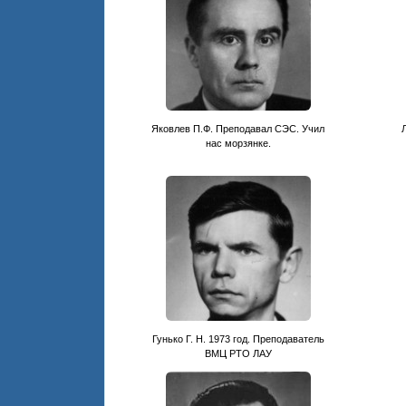
Яковлев П.Ф. Преподавал СЭС. Учил
нас морзянке.
Гунько Г. Н. 1973 год. Преподаватель
ВМЦ РТО ЛАУ