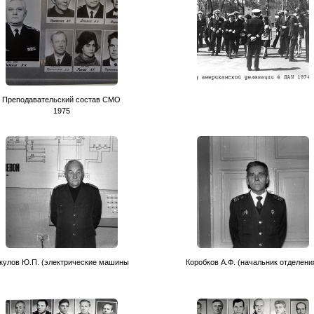
Преподавательский состав CМО
1975
кулов Ю.П. (электрические машины
Коробков А.Ф. (начальник отделени