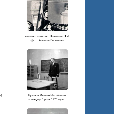
капитан-лейтенант Каштанов Н.И.
(фото Алексея Барышева
я)
Буканов Михаил Михайлович
командир 5 роты 1973 года...