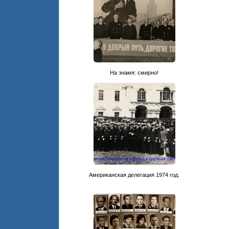
На знамя: смирно!
Американская делегация 1974 год.