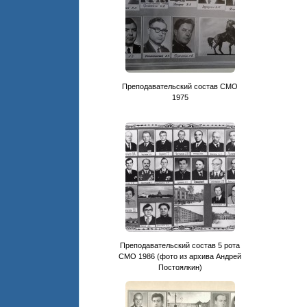
Преподавательский состав CМО
1975
Преподавательский состав 5 рота
СМО 1986 (фото из архива Андрей
Постоялкин)