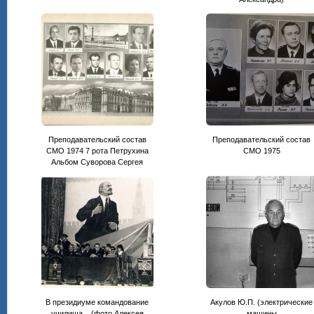
Преподавательский состав
Преподавательский состав
СМО 1974 7 рота Петрухина
CМО 1975
Альбом Суворова Сергея
В президиуме командование
Акулов Ю.П. (электрические
училища... (фото Алексея
машины