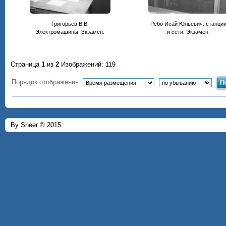
Григорьев В.В.
Ребо Исай Юльевич. станци
Электромашины. Зкзамен.
и сети. Экзамен.
Страница
1
из
2
Изображений: 119
Порядок отображения:
By Sheer © 2015