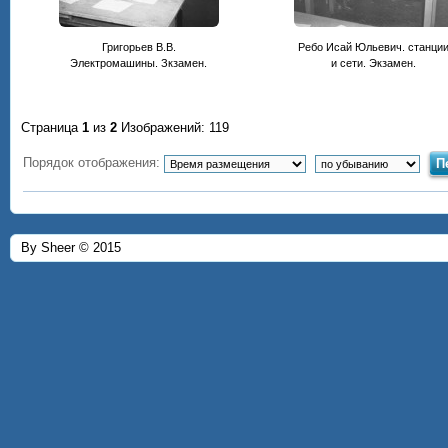
Григорьев В.В.
Ребо Исай Юльевич. станци
Электромашины. Зкзамен.
и сети. Экзамен.
Страница
1
из
2
Изображений: 119
Порядок отображения:
By Sheer © 2015