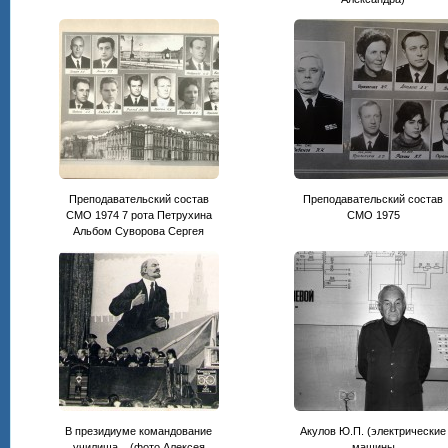
Преподавательский состав
Преподавательский состав
СМО 1974 7 рота Петрухина
CМО 1975
Альбом Суворова Сергея
В президиуме командование
Акулов Ю.П. (электрические
училища... (фото Алексея
машины