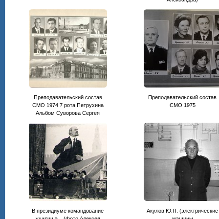
Преподавательский состав
Преподавательский состав
СМО 1974 7 рота Петрухина
CМО 1975
Альбом Суворова Сергея
В президиуме командование
Акулов Ю.П. (электрические
училища... (фото Алексея
машины