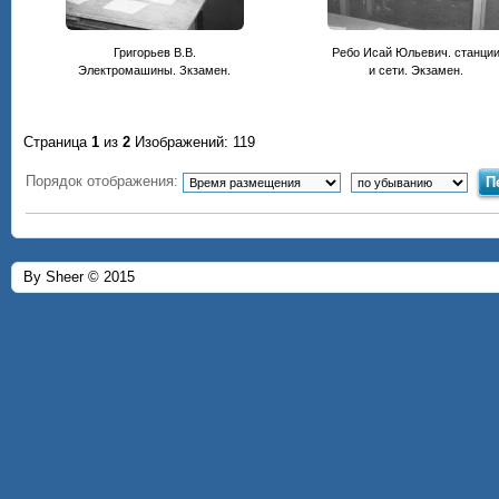
Григорьев В.В.
Ребо Исай Юльевич. станци
Электромашины. Зкзамен.
и сети. Экзамен.
Страница
1
из
2
Изображений: 119
Порядок отображения:
By Sheer © 2015