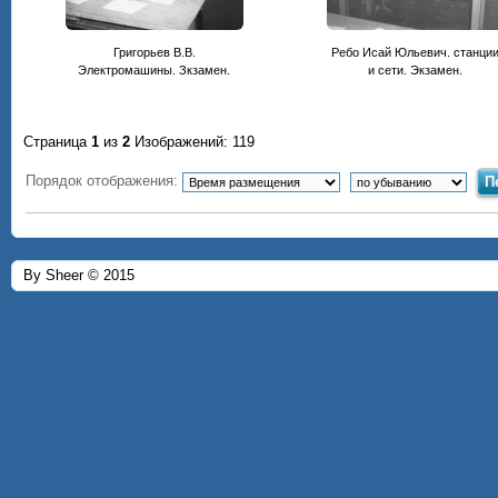
Григорьев В.В.
Ребо Исай Юльевич. станци
Электромашины. Зкзамен.
и сети. Экзамен.
Страница
1
из
2
Изображений: 119
Порядок отображения:
By Sheer © 2015