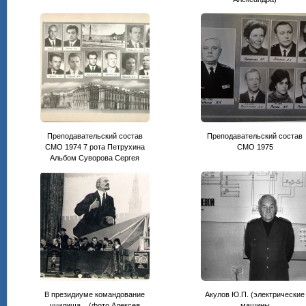
Преподавательский состав
Преподавательский состав
СМО 1974 7 рота Петрухина
CМО 1975
Альбом Суворова Сергея
В президиуме командование
Акулов Ю.П. (электрические
училища... (фото Алексея
машины