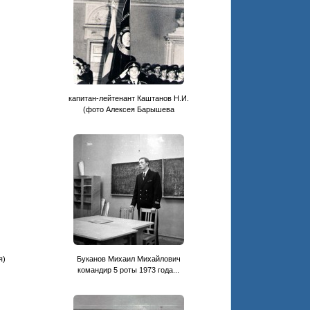
капитан-лейтенант Каштанов Н.И.
(фото Алексея Барышева
я)
Буканов Михаил Михайлович
командир 5 роты 1973 года...