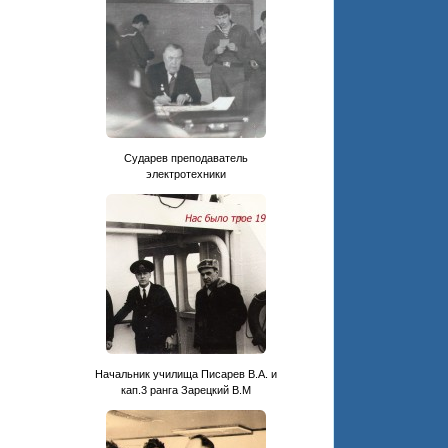
Сударев преподаватель
электротехники
Начальник училища Писарев В.А. и
кап.3 ранга Зарецкий В.М