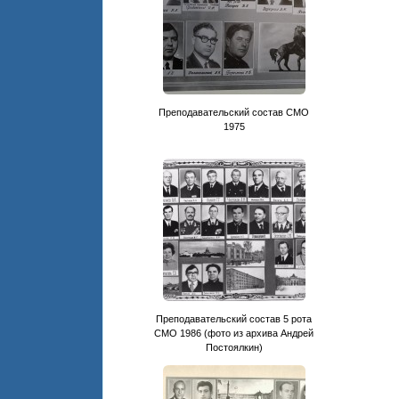
Преподавательский состав CМО
1975
Преподавательский состав 5 рота
СМО 1986 (фото из архива Андрей
Постоялкин)