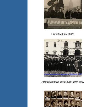
На знамя: смирно!
Американская делегация 1974 год.