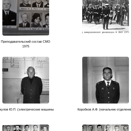
Преподавательский состав CМО
1975
кулов Ю.П. (электрические машины
Коробков А.Ф. (начальник отделени