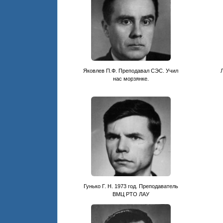
Яковлев П.Ф. Преподавал СЭС. Учил
нас морзянке.
Гунько Г. Н. 1973 год. Преподаватель
ВМЦ РТО ЛАУ