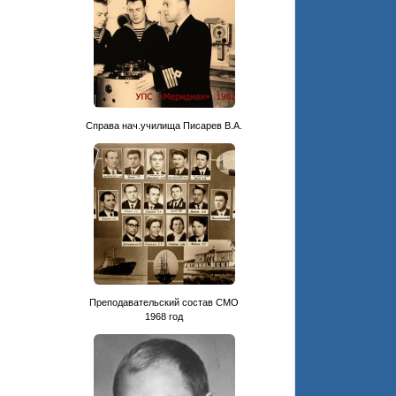
.
Cправа нач.училища Писарев В.А.
Преподавательский состав СМО
1968 год