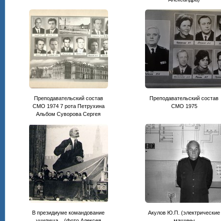
Преподавательский состав
Преподавательский состав
СМО 1974 7 рота Петрухина
CМО 1975
Альбом Суворова Сергея
В президиуме командование
Акулов Ю.П. (электрические
училища... (фото Алексея
машины