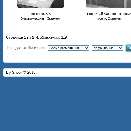
Григорьев В.В.
Ребо Исай Юльевич. станци
Электромашины. Зкзамен.
и сети. Экзамен.
Страница
1
из
2
Изображений: 119
Порядок отображения:
By Sheer © 2015