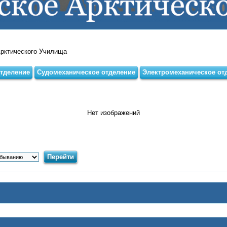
Арктического Училища
тделение
Судомеханическое отделение
Электромеханическое от
Нет изображений