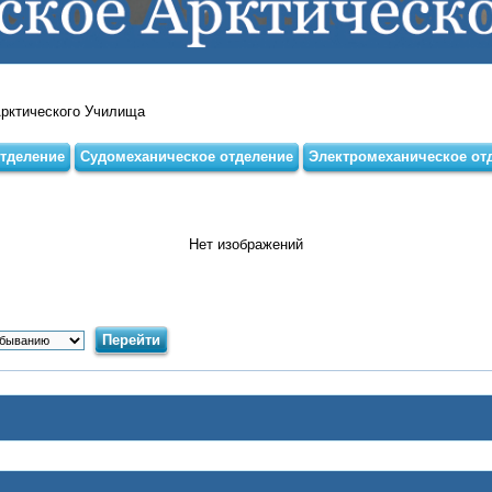
Арктического Училища
тделение
Судомеханическое отделение
Электромеханическое от
Нет изображений