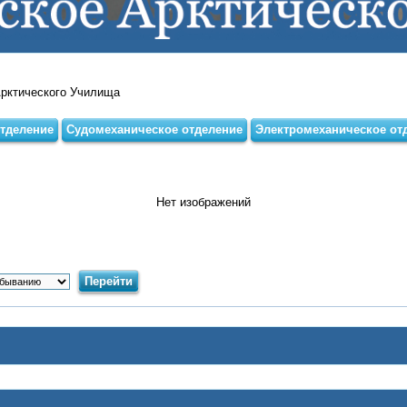
Арктического Училища
тделение
Судомеханическое отделение
Электромеханическое от
Нет изображений