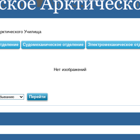
Арктического Училища
тделение
Судомеханическое отделение
Электромеханическое от
Нет изображений