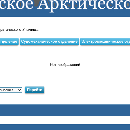
Арктического Училища
тделение
Судомеханическое отделение
Электромеханическое от
Нет изображений