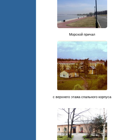
Морской причал
с верхнего этажа спального корпуса