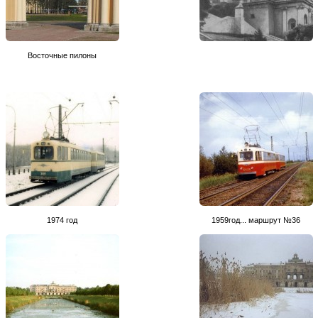
Восточные пилоны
1974 год
1959год... маршрут №36