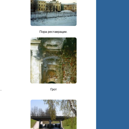
Пора реставрации.
..
Грот