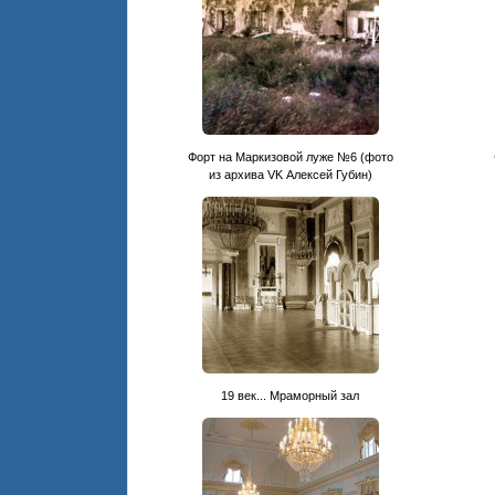
Форт на Маркизовой луже №6 (фото
из архива VK Алексей Губин)
19 век... Мраморный зал