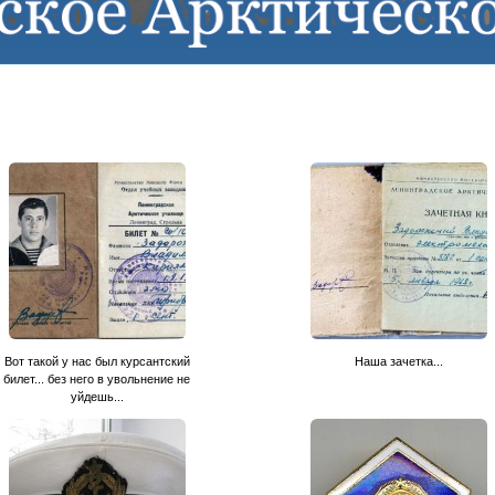
Вот такой у нас был курсантский
Наша зачетка...
билет... без него в увольнение не
уйдешь...