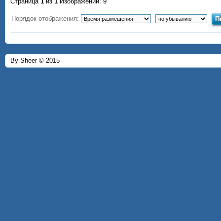
Страница
1
из
1
Изображений: 9
Порядок отображения:
By Sheer © 2015