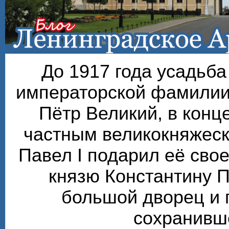
До 1917 года усадьб
императорской фамилии
Пётр Великий, в конце
частным великокняжеск
Павел I подарил её сво
князю Константину П
большой дворец и 
сохранивше