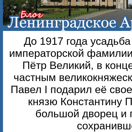
До 1917 года усадьб
императорской фамилии
Пётр Великий, в конце
частным великокняжеск
Павел I подарил её сво
князю Константину П
большой дворец и 
сохранивше