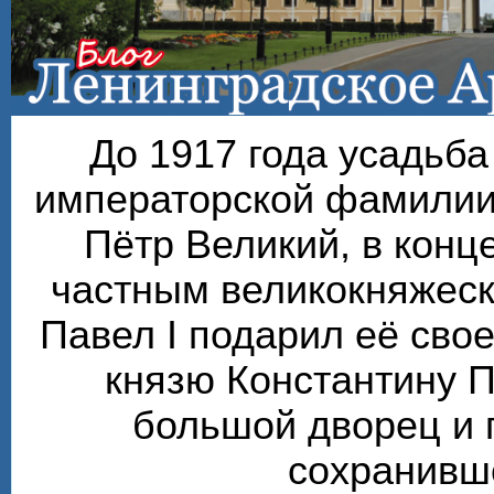
До 1917 года усадьб
императорской фамилии
Пётр Великий, в конце
частным великокняжеск
Павел I подарил её сво
князю Константину П
большой дворец и 
сохранивше