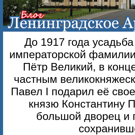
До 1917 года усадьб
императорской фамилии
Пётр Великий, в конце
частным великокняжеск
Павел I подарил её сво
князю Константину П
большой дворец и 
сохранивше