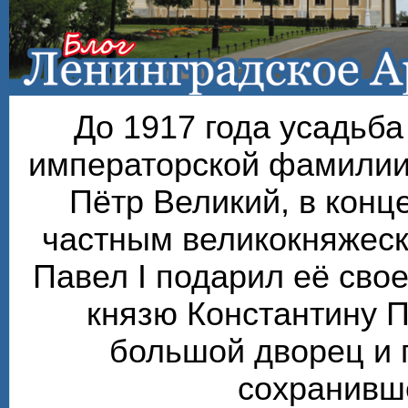
До 1917 года усадьб
императорской фамилии
Пётр Великий, в конце
частным великокняжеск
Павел I подарил её сво
князю Константину П
большой дворец и 
сохранивше