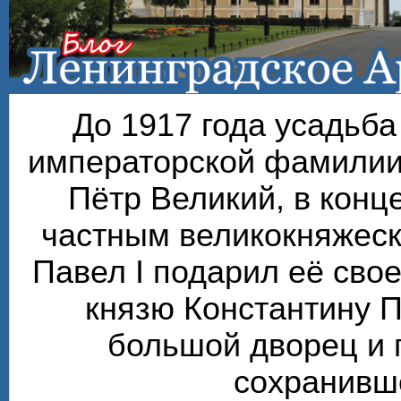
До 1917 года усадьб
императорской фамилии
Пётр Великий, в конце
частным великокняжеск
Павел I подарил её сво
князю Константину П
большой дворец и 
сохранивше