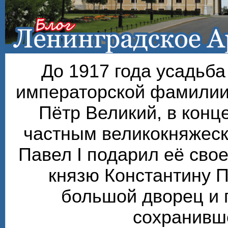
До 1917 года усадьб
императорской фамилии
Пётр Великий, в конце
частным великокняжеск
Павел I подарил её сво
князю Константину П
большой дворец и 
сохранивше