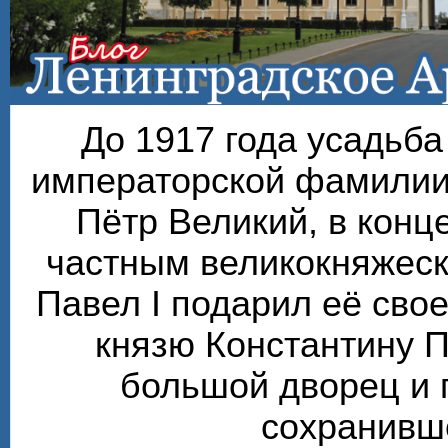
До 1917 года усадьб
императорской фамилии
Пётр Великий, в конце
частным великокняжеск
Павел I подарил её сво
князю Константину П
большой дворец и 
сохранивше