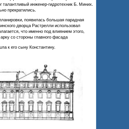
г талантливый инженер-гидротехник Б. Миних.
ьно прекратились.
епланировки, появилась большая парадная
нинского дворца Растрелли использовал
агается, что именно под влиянием этого,
арку со стороны главного фасада
ла к его сыну Константину.