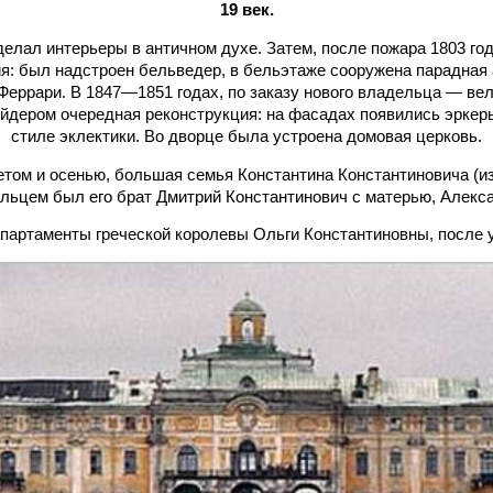
19 век.
еделал интерьеры в античном духе. Затем, после пожара 1803 го
я: был надстроен бельведер, в бельэтаже сооружена парадная
Феррари. В 1847—1851 годах, по заказу нового владельца — ве
ейдером очередная реконструкция: на фасадах появились эркер
стиле эклектики. Во дворце была устроена домовая церковь.
етом и осенью, большая семья Константина Константиновича (изв
льцем был его брат Дмитрий Константинович с матерью, Алекс
партаменты греч
еской королевы Ольги Константиновны, после 