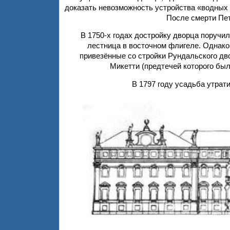
доказать невозможность устройства «водных 
После смерти Пет
В 1750-х годах достройку дворца поручи
лестница в восточном флигеле. Однако
привезённые со стройки Рундальского дв
Микетти (предтечей которого бы
В 1797 году усадьба утрат