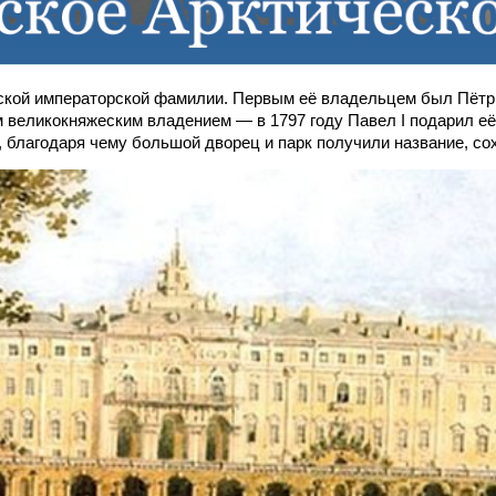
ской императорской фамилии. Первым её владельцем был Пётр 
ым великокняжеским владением — в 1797 году Павел I подарил е
 благодаря чему большой дворец и парк получили название, со