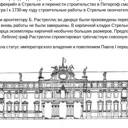
феерий» в Стрельне и перенести строительство в Петергоф смо
ра I к 1730-му году строительные работы в Стрельне окончател
ли архитектору Б. Растрелли; во дворце были произведены пер
 вновь работы не были завершены. В кирпичной кладке Стрель
орца экземпляры кирпичей необычно больших размеров. Предпол
л Леблон) граф Растрелли спроектировал трёхчастную сквозную 
ила статус императорского владения и повелением Павла I переш