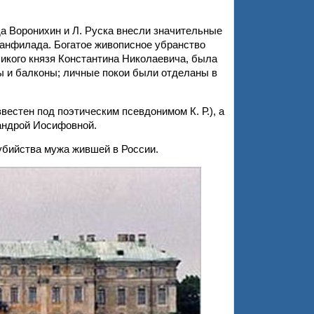
да Воронихин и Л. Руска внесли значительные
 анфилада. Богатое живописное убранство
ликого князя Константина Николаевича, была
ы и балконы; личные покои были отделаны в
естен под поэтическим псевдонимом К. Р.), а
андрой Иосифовной.
убийства мужа жившей в России.