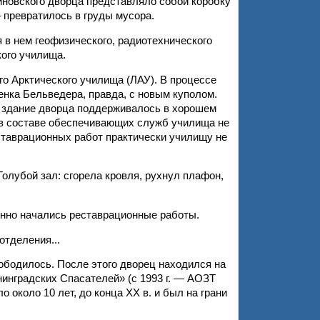
нтиновского дворца представляло собой коробку
 превратилось в груды мусора.
 в нем геофизического, радиотехнического
кого училища.
о Арктического училища (ЛАУ). В процессе
нка Бельведера, правда, с новым куполом.
м здание дворца поддерживалось в хорошем
о в составе обеспечивающих служб училища не
еставрационных работ практически училищу не
Голубой зал: сгорела кровля, рухнул плафон,
енно начались реставрационные работы.
отделения...
вободилось. После этого дворец находился на
инградских Спасателей» (с 1993 г. — АОЗТ
 около 10 лет, до конца XX в. и был на грани