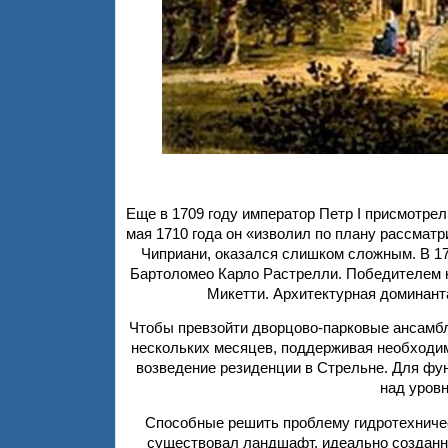
Еще в 1709 году император Петр I присмотре
мая 1710 года он «изволил по плану рассмат
Чиприани, оказался слишком сложным. В 1
Бартоломео Карло Растрелли. Победителем к
Микетти. Архитектурная доминант
Чтобы превзойти дворцово-парковые ансамб
нескольких месяцев, поддерживая необходим
возведение резиденции в Стрельне. Для фу
над уровн
Способные решить проблему гидротехничес
существовал ландшафт, идеально созданн