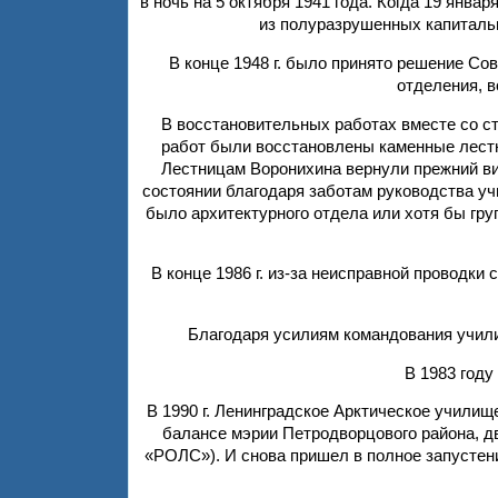
в ночь на 5 октября 1941 года. Когда 19 янва
из полуразрушенных капитальн
В конце 1948 г. было принято решение Со
отделения, в
В восстановительных работах вместе со с
работ были восстановлены каменные лестн
Лестницам Воронихина вернули прежний ви
состоянии благодаря заботам руководства уч
было архитектурного отдела или хотя бы гру
В конце 1986 г. из-за неисправной проводки
Благодаря усилиям командования учили
В 1983 году
В 1990 г. Ленинградское Арктическое училищ
балансе мэрии Петродворцового района, д
«РОЛС»). И снова пришел в полное запустение