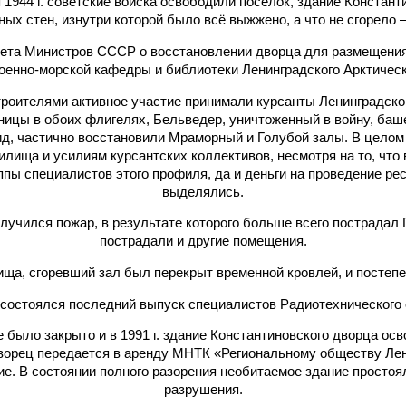
ря 1944 г. советские войска освободили поселок, здание Конста
ых стен, изнутри которой было всё выжжено, а что не сгорело –
вета Министров СССР о восстановлении дворца для размещения
оенно-морской кафедры и библиотеки Ленинградского Арктичес
троителями активное участие принимали курсанты Ленинградског
ицы в обоих флигелях, Бельведер, уничтоженный в войну, баше
д, частично восстановили Мраморный и Голубой залы. В цело
илища и усилиям курсантских коллективов, несмотря на то, чт
ппы специалистов этого профиля, да и деньги на проведение р
выделялись.
 случился пожар, в результате которого больше всего пострадал 
пострадали и другие помещения.
ща, сгоревший зал был перекрыт временной кровлей, и постеп
 состоялся последний выпуск специалистов Радиотехнического 
е было закрыто и в 1991 г. здание Константиновского дворца ос
ворец передается в аренду МНТК «Региональному обществу Лен
. В состоянии полного разорения необитаемое здание простояло
разрушения.