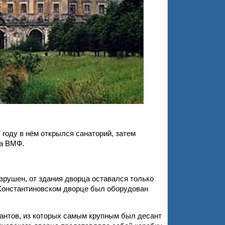
 году в нём открылся
санаторий, затем
ва ВМФ.
рушен, от здания дворца оставался только
 Константиновском дворце был оборудован
сантов, из которых самым крупным был десант