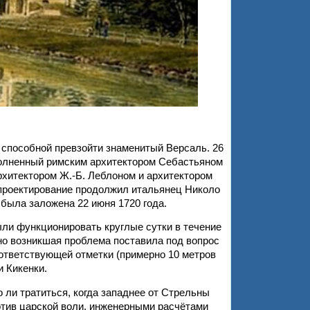
 способной превзойти знаменитый Версаль. 26
ыполненный римским архитектором Себастьяном
хитектором Ж.-Б. Леблоном и архитектором
 проектирование продолжил итальянец Николо
была заложена 22 июня 1720 года.
и функционировать круглые сутки в течение
но возникшая проблема поставила под вопрос
ответствующей отметки (примерно 10 метров
и Кикенки.
ли тратиться, когда западнее от Стрельны
тив царской воли, инженерными расчётами