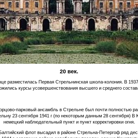
20 век.
це разместилась Первая Стрельнинская школа-колония. В 1937
ожились курсы усовершенствования высшего и среднего соста
орцово-парковый ансамбль в Стрельне был почти полностью раз
льну 23 сентября 1941 г (по некоторым данным 28 сентября) В
немецкий наблюдательный пункт и пункт корректировки огня.
а Балтийский флот высадил в районе Стрельна-Петергоф ряд де