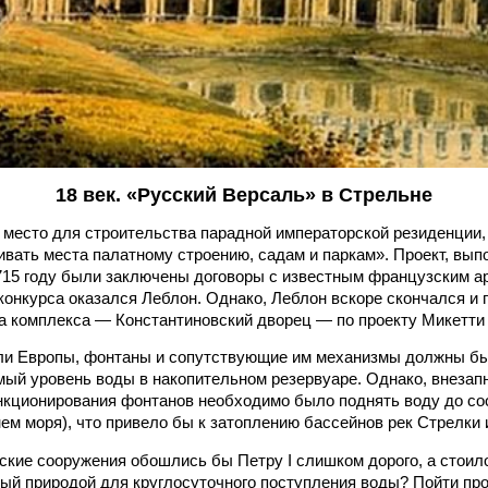
18 век. «Русский Версаль» в Стрельне
л место для строительства парадной императорской резиденции,
ривать места палатному строению, садам и паркам». Проект, в
715 году были заключены договоры с известным французским ар
онкурса оказался Леблон. Однако, Леблон вскоре скончался и
а комплекса — Константиновский дворец — по проекту Микетти 
ли Европы, фонтаны и сопутствующие им механизмы должны был
ый уровень воды в накопительном резервуаре. Однако, внезап
нкционирования фонтанов необходимо было поднять воду до со
ем моря), что привело бы к затоплению бассейнов рек Стрелки 
кие сооружения обошлись бы Петру I слишком дорого, а стоило 
ый природой для круглосуточного поступления воды? Пойти про