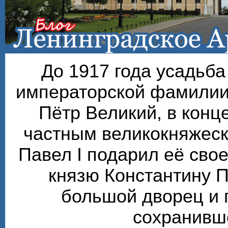
До 1917 года усадьб
императорской фамилии
Пётр Великий, в конце
частным великокняжеск
Павел I подарил её сво
князю Константину П
большой дворец и 
сохранивше