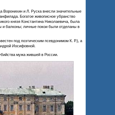
да Воронихин и Л. Руска внесли значительные
 анфилада. Богатое живописное убранство
ликого князя Константина Николаевича, была
ы и балконы; личные покои были отделаны в
естен под поэтическим псевдонимом К. Р.), а
андрой Иосифовной.
убийства мужа жившей в России.