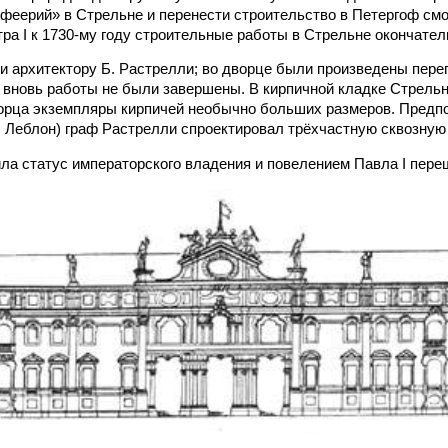
феерий» в Стрельне и перенести строительство в Петергоф смо
ра I к 1730-му году строительные работы в Стрельне окончател
ли архитектору Б. Растрелли; во дворце были произведены пер
 вновь работы не были завершены. В кирпичной кладке Стрель
орца экземпляры кирпичей необычно больших размеров. Предпол
л Леблон) граф Растрелли спроектировал трёхчастную сквозную 
ила статус императорского владения и повелением Павла I переш