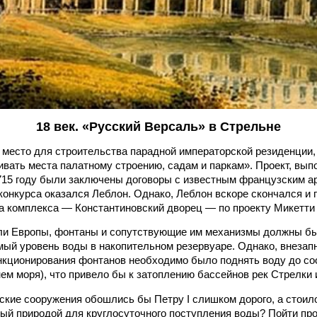
18 век. «Русский Версаль» в Стрельне
л место для строительства парадной императорской резиденции,
ривать места палатному строению, садам и паркам». Проект, в
715 году были заключены договоры с известным французским ар
онкурса оказался Леблон. Однако, Леблон вскоре скончался и
а комплекса — Константиновский дворец — по проекту Микетти 
ли Европы, фонтаны и сопутствующие им механизмы должны был
ый уровень воды в накопительном резервуаре. Однако, внезап
нкционирования фонтанов необходимо было поднять воду до со
ем моря), что привело бы к затоплению бассейнов рек Стрелки 
кие сооружения обошлись бы Петру I слишком дорого, а стоило 
ый природой для круглосуточного поступления воды? Пойти про