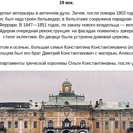
19 век.
еделал интерьеры в античном духе. Затем, после пожара 1803 го
я: был надстроен бельведер, в бельэтаже сооружена парадная
Феррари. В 1847—1851 годах, по заказу нового владельца — ве
ейдером очередная реконструкция: на фасадах появились эркер
стиле эклектики. Во дворце была устроена домовая церковь.
етом и осенью, большая семья Константина Константиновича (изв
льцем был его брат Дмитрий Константинович с матерью, Алекс
партаменты греч
еской королевы Ольги Константиновны, после 