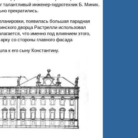
г талантливый инженер-гидротехник Б. Миних.
ьно прекратились.
епланировки, появилась большая парадная
нинского дворца Растрелли использовал
агается, что именно под влиянием этого,
арку со стороны главного фасада
ла к его сыну Константину.