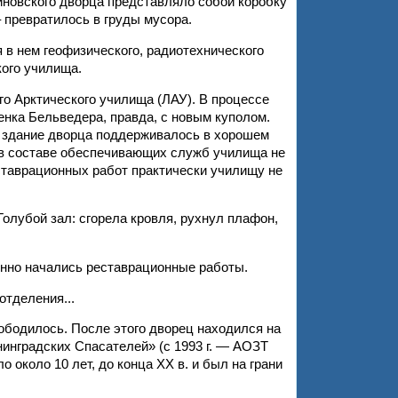
нтиновского дворца представляло собой коробку
 превратилось в груды мусора.
 в нем геофизического, радиотехнического
кого училища.
о Арктического училища (ЛАУ). В процессе
нка Бельведера, правда, с новым куполом.
м здание дворца поддерживалось в хорошем
о в составе обеспечивающих служб училища не
еставрационных работ практически училищу не
Голубой зал: сгорела кровля, рухнул плафон,
енно начались реставрационные работы.
отделения...
вободилось. После этого дворец находился на
инградских Спасателей» (с 1993 г. — АОЗТ
 около 10 лет, до конца XX в. и был на грани