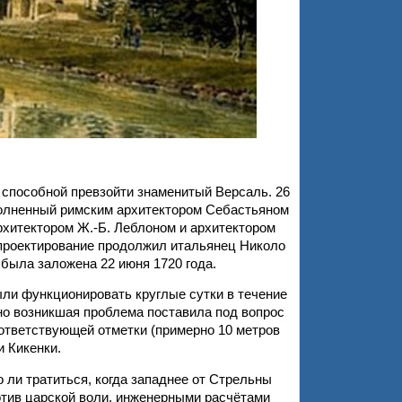
 способной превзойти знаменитый Версаль. 26
ыполненный римским архитектором Себастьяном
хитектором Ж.-Б. Леблоном и архитектором
 проектирование продолжил итальянец Николо
была заложена 22 июня 1720 года.
и функционировать круглые сутки в течение
но возникшая проблема поставила под вопрос
ответствующей отметки (примерно 10 метров
и Кикенки.
ли тратиться, когда западнее от Стрельны
тив царской воли, инженерными расчётами