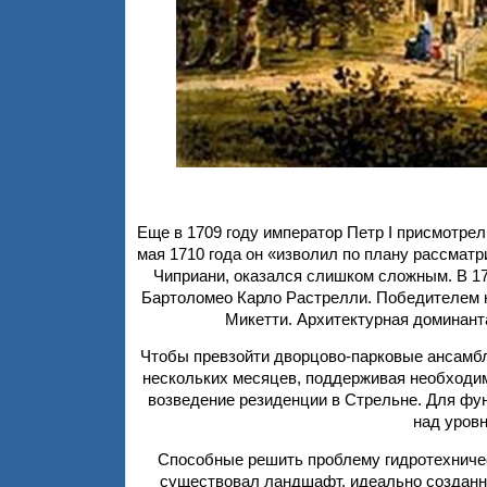
Еще в 1709 году император Петр I присмотре
мая 1710 года он «изволил по плану рассмат
Чиприани, оказался слишком сложным. В 1
Бартоломео Карло Растрелли. Победителем к
Микетти. Архитектурная доминант
Чтобы превзойти дворцово-парковые ансамб
нескольких месяцев, поддерживая необходим
возведение резиденции в Стрельне. Для фу
над уровн
Способные решить проблему гидротехничес
существовал ландшафт, идеально созданн