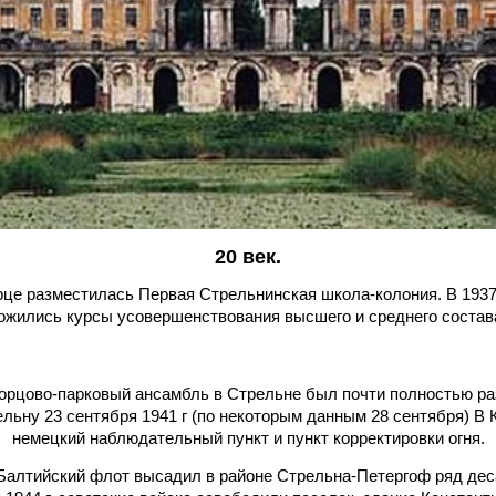
20 век.
це разместилась Первая Стрельнинская школа-колония. В 1937
ожились курсы усовершенствования высшего и среднего соста
орцово-парковый ансамбль в Стрельне был почти полностью раз
льну 23 сентября 1941 г (по некоторым данным 28 сентября) В
немецкий наблюдательный пункт и пункт корректировки огня.
а Балтийский флот высадил в районе Стрельна-Петергоф ряд де