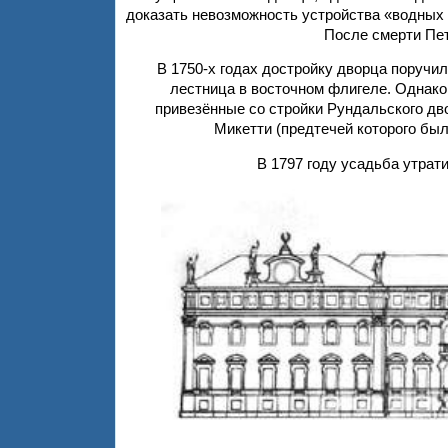
доказать невозможность устройства «водных 
После смерти Пет
В 1750-х годах достройку дворца поручи
лестница в восточном флигеле. Однако
привезённые со стройки Рундальского дв
Микетти (предтечей которого бы
В 1797 году усадьба утрат