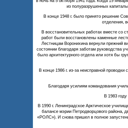
в ночь на 5 октября 1941 года. Когда 19 янва
из полуразрушенных капитальн
В конце 1948 г. было принято решение Со
отделения, в
В восстановительных работах вместе со с
работ были восстановлены каменные лестн
Лестницам Воронихина вернули прежний ви
состоянии благодаря заботам руководства уч
было архитектурного отдела или хотя бы гру
В конце 1986 г. из-за неисправной проводки
Благодаря усилиям командования учили
В 1983 году
В 1990 г. Ленинградское Арктическое училищ
балансе мэрии Петродворцового района, д
«РОЛС»). И снова пришел в полное запустение