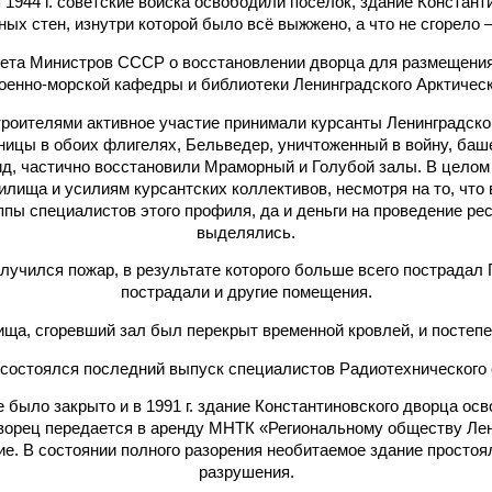
ря 1944 г. советские войска освободили поселок, здание Конста
ых стен, изнутри которой было всё выжжено, а что не сгорело –
вета Министров СССР о восстановлении дворца для размещения
оенно-морской кафедры и библиотеки Ленинградского Арктичес
троителями активное участие принимали курсанты Ленинградског
ицы в обоих флигелях, Бельведер, уничтоженный в войну, баше
д, частично восстановили Мраморный и Голубой залы. В цело
илища и усилиям курсантских коллективов, несмотря на то, чт
ппы специалистов этого профиля, да и деньги на проведение р
выделялись.
 случился пожар, в результате которого больше всего пострадал 
пострадали и другие помещения.
ща, сгоревший зал был перекрыт временной кровлей, и постеп
 состоялся последний выпуск специалистов Радиотехнического 
е было закрыто и в 1991 г. здание Константиновского дворца ос
ворец передается в аренду МНТК «Региональному обществу Лен
. В состоянии полного разорения необитаемое здание простояло
разрушения.