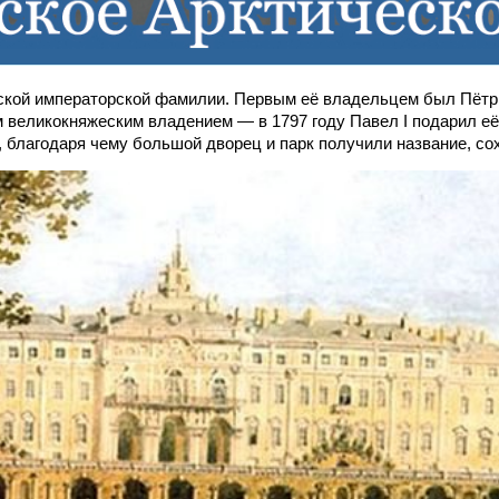
ской императорской фамилии. Первым её владельцем был Пётр 
ым великокняжеским владением — в 1797 году Павел I подарил е
 благодаря чему большой дворец и парк получили название, со