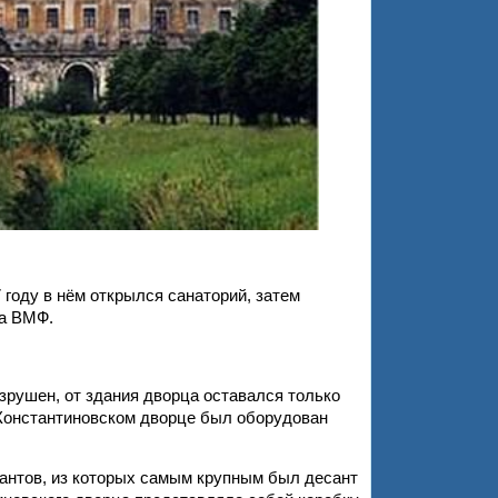
 году в нём открылся
санаторий, затем
ва ВМФ.
рушен, от здания дворца оставался только
 Константиновском дворце был оборудован
сантов, из которых самым крупным был десант