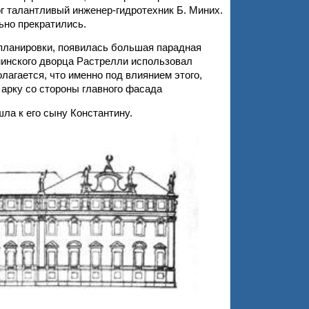
г талантливый инженер-гидротехник Б. Миних.
ьно прекратились.
епланировки, появилась большая парадная
нинского дворца Растрелли использовал
агается, что именно под влиянием этого,
арку со стороны главного фасада
ла к его сыну Константину.