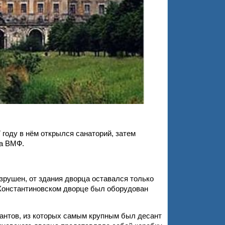
 году в нём открылся
санаторий, затем
ва ВМФ.
рушен, от здания дворца оставался только
 Константиновском дворце был оборудован
сантов, из которых самым крупным был десант