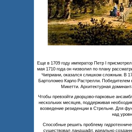
Еще в 1709 году император Петр I присмотре
мая 1710 года он «изволил по плану рассмат
Чиприани, оказался слишком сложным. В 1
Бартоломео Карло Растрелли. Победителем к
Микетти. Архитектурная доминант
Чтобы превзойти дворцово-парковые ансамб
нескольких месяцев, поддерживая необходим
возведение резиденции в Стрельне. Для фу
над уровн
Способные решить проблему гидротехничес
существовал ландшафт, идеально созданн