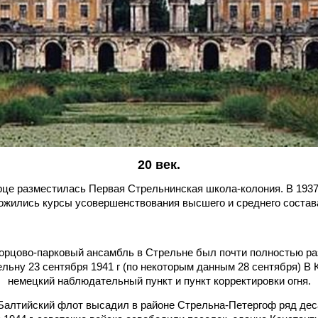
20 век.
це разместилась Первая Стрельнинская школа-колония. В 1937
ожились курсы усовершенствования высшего и среднего соста
орцово-парковый ансамбль в Стрельне был почти полностью раз
льну 23 сентября 1941 г (по некоторым данным 28 сентября) В
немецкий наблюдательный пункт и пункт корректировки огня.
а Балтийский флот высадил в районе Стрельна-Петергоф ряд де