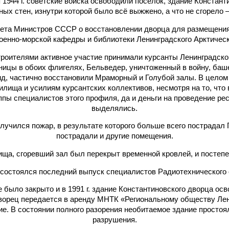
ря 1944 г. советские войска освободили поселок, здание Конста
ых стен, изнутри которой было всё выжжено, а что не сгорело –
вета Министров СССР о восстановлении дворца для размещения
оенно-морской кафедры и библиотеки Ленинградского Арктичес
троителями активное участие принимали курсанты Ленинградског
ицы в обоих флигелях, Бельведер, уничтоженный в войну, баше
д, частично восстановили Мраморный и Голубой залы. В цело
илища и усилиям курсантских коллективов, несмотря на то, чт
ппы специалистов этого профиля, да и деньги на проведение р
выделялись.
 случился пожар, в результате которого больше всего пострадал 
пострадали и другие помещения.
ща, сгоревший зал был перекрыт временной кровлей, и постеп
 состоялся последний выпуск специалистов Радиотехнического 
е было закрыто и в 1991 г. здание Константиновского дворца ос
ворец передается в аренду МНТК «Региональному обществу Лен
. В состоянии полного разорения необитаемое здание простояло
разрушения.