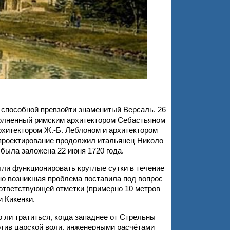
 способной превзойти знаменитый Версаль. 26
ыполненный римским архитектором Себастьяном
хитектором Ж.-Б. Леблоном и архитектором
 проектирование продолжил итальянец Николо
была заложена 22 июня 1720 года.
и функционировать круглые сутки в течение
но возникшая проблема поставила под вопрос
ответствующей отметки (примерно 10 метров
и Кикенки.
ли тратиться, когда западнее от Стрельны
тив царской воли, инженерными расчётами