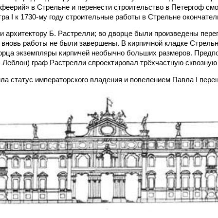
феерий» в Стрельне и перенести строительство в Петергоф смо
ра I к 1730-му году строительные работы в Стрельне окончател
ли архитектору Б. Растрелли; во дворце были произведены пер
 вновь работы не были завершены. В кирпичной кладке Стрель
орца экземпляры кирпичей необычно больших размеров. Предпол
л Леблон) граф Растрелли спроектировал трёхчастную сквозную 
ила статус императорского владения и повелением Павла I переш