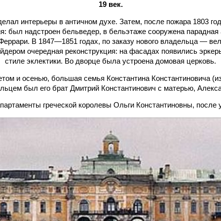
19 век.
еделал интерьеры в античном духе. Затем, после пожара 1803 го
я: был надстроен бельведер, в бельэтаже сооружена парадная
Феррари. В 1847—1851 годах, по заказу нового владельца — ве
ейдером очередная реконструкция: на фасадах появились эркер
стиле эклектики. Во дворце была устроена домовая церковь.
етом и осенью, большая семья Константина Константиновича (изв
льцем был его брат Дмитрий Константинович с матерью, Алекс
партаменты греч
еской королевы Ольги Константиновны, после 