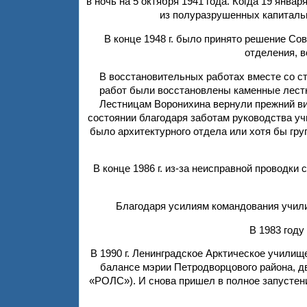
в ночь на 5 октября 1941 года. Когда 19 янва
из полуразрушенных капитальн
В конце 1948 г. было принято решение Со
отделения, в
В восстановительных работах вместе со с
работ были восстановлены каменные лестн
Лестницам Воронихина вернули прежний ви
состоянии благодаря заботам руководства уч
было архитектурного отдела или хотя бы гру
В конце 1986 г. из-за неисправной проводки
Благодаря усилиям командования учили
В 1983 году
В 1990 г. Ленинградское Арктическое училищ
балансе мэрии Петродворцового района, д
«РОЛС»). И снова пришел в полное запустение