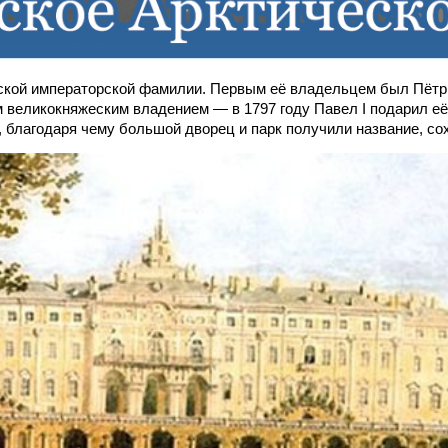
ской императорской фамилии. Первым её владельцем был Пётр 
ым великокняжеским владением — в 1797 году Павел I подарил е
 благодаря чему большой дворец и парк получили название, со