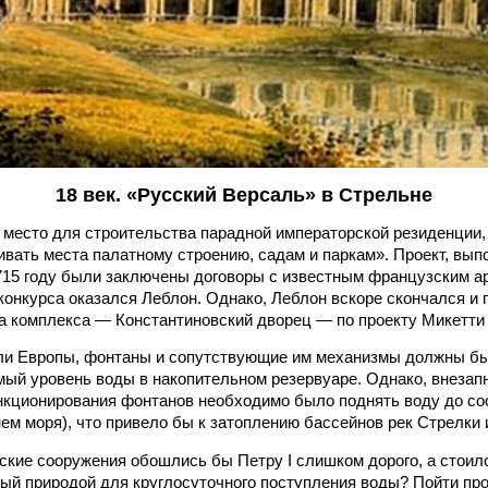
18 век. «Русский Версаль» в Стрельне
л место для строительства парадной императорской резиденции,
ривать места палатному строению, садам и паркам». Проект, в
715 году были заключены договоры с известным французским ар
онкурса оказался Леблон. Однако, Леблон вскоре скончался и
а комплекса — Константиновский дворец — по проекту Микетти 
ли Европы, фонтаны и сопутствующие им механизмы должны был
ый уровень воды в накопительном резервуаре. Однако, внезап
нкционирования фонтанов необходимо было поднять воду до со
ем моря), что привело бы к затоплению бассейнов рек Стрелки 
кие сооружения обошлись бы Петру I слишком дорого, а стоило 
ый природой для круглосуточного поступления воды? Пойти про