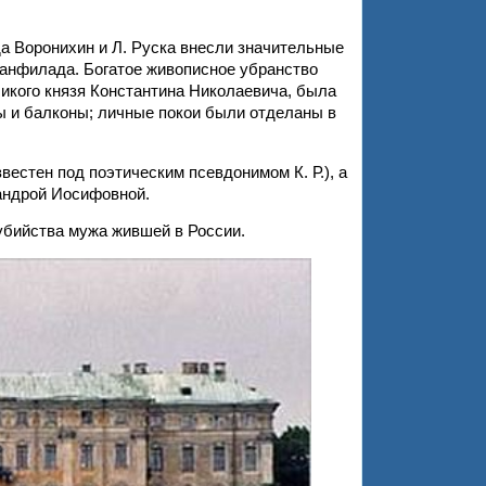
да Воронихин и Л. Руска внесли значительные
 анфилада. Богатое живописное убранство
ликого князя Константина Николаевича, была
ы и балконы; личные покои были отделаны в
естен под поэтическим псевдонимом К. Р.), а
андрой Иосифовной.
убийства мужа жившей в России.