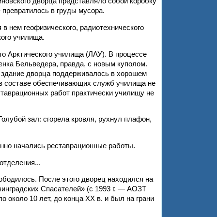
нтиновского дворца представляло собой коробку
 превратилось в груды мусора.
 в нем геофизического, радиотехнического
кого училища.
о Арктического училища (ЛАУ). В процессе
нка Бельведера, правда, с новым куполом.
м здание дворца поддерживалось в хорошем
о в составе обеспечивающих служб училища не
еставрационных работ практически училищу не
Голубой зал: сгорела кровля, рухнул плафон,
енно начались реставрационные работы.
отделения...
вободилось. После этого дворец находился на
инградских Спасателей» (с 1993 г. — АОЗТ
 около 10 лет, до конца XX в. и был на грани