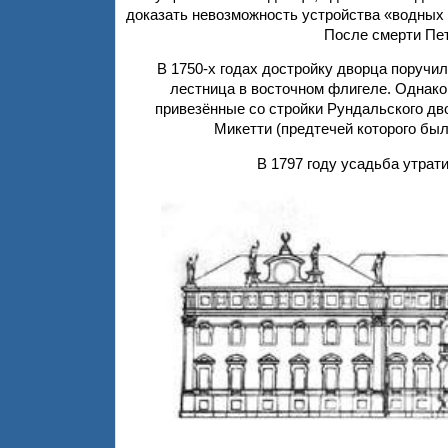
доказать невозможность устройства «водных 
После смерти Пет
В 1750-х годах достройку дворца поручи
лестница в восточном флигеле. Однако
привезённые со стройки Рундальского дв
Микетти (предтечей которого бы
В 1797 году усадьба утрат