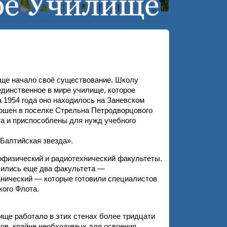
ище начало своё существование. Школу
единственное в мире училище, которое
а 1954 года оно находилось на Заневском
онюшен в поселке Стрельна Петродворцового
та и приспособлены для нужд учебного
«Балтийская звезда».
физический и радиотехнический факультеты.
вились еще два факультета —
нический — которые готовили специалистов
ого Флота.
ище работало в этих стенах более тридцати
тов, крайне необходимых для освоения