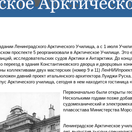
здании Ленинградского Арктического Училища, а с 1 июля Учил
вском проспекте 5 реорганизовали в Арктическое Училище. Это 
нций, исследовательских судов Арктики и Антарктики. До конц
чало переезд в здания Константиновского дворца и дворцовых к
ны коллективами двух мастерских (номер 9 и 11) ЛенНИИпроек
положен давний проект итальянского архитектора Луиджи Руска.
пус Арктического училища, сегодня в нем находится гостиница 
Первоначально были открыты гео
Несколькими годами позже доба
судомеханический и электромеха
плавсостава Министерства Морск
Ленинградское Арктическое учил
лет, выпустив тысячи специалис