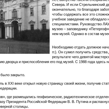
Севера. И если Стрельнинский д
окончательно, то благодаря забо
чтобы содержать все это сложное
учебное заведение не обладало 
специалистами. Руководство ЛАУ
музею – заповеднику «Петергоф» 
нем музей. Однако в состав музее
Необходимо отдать должное начал
гг.). Он сумел получить средства
результате чего девятой мастер
ию дворца и приспособления его под музей. С 1988 года здесь 
 было закрыто.
ь в XXI веке открыл новую страницу своей жизни, получив стат
едерации.
в», где размещались геофизическое, радиотехническое отделени
азу Президента Российской Федерации В. В. Путина и распахнул
еверной столицы.