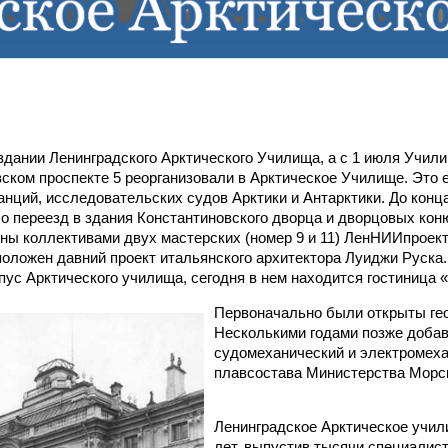
здании Ленинградского Арктического Училища, а с 1 июля Учил
вском проспекте 5 реорганизовали в Арктическое Училище. Это 
нций, исследовательских судов Арктики и Антарктики. До конц
чало переезд в здания Константиновского дворца и дворцовых к
ны коллективами двух мастерских (номер 9 и 11) ЛенНИИпроек
положен давний проект итальянского архитектора Луиджи Руска.
пус Арктического училища, сегодня в нем находится гостиница 
Первоначально были открыты гео
Несколькими годами позже доба
судомеханический и электромеха
плавсостава Министерства Морск
Ленинградское Арктическое учил
лет, выпустив тысячи специалис