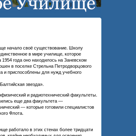
ище начало своё существование. Школу
единственное в мире училище, которое
а 1954 года оно находилось на Заневском
онюшен в поселке Стрельна Петродворцового
та и приспособлены для нужд учебного
«Балтийская звезда».
физический и радиотехнический факультеты.
вились еще два факультета —
нический — которые готовили специалистов
ого Флота.
ище работало в этих стенах более тридцати
тов, крайне необходимых для освоения