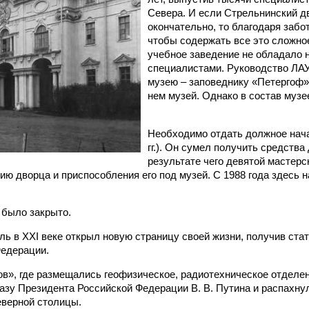
Севера. И если Стрельнинский д
окончательно, то благодаря забо
чтобы содержать все это сложное
учебное заведение не обладало 
специалистами. Руководство ЛАУ
музею – заповеднику «Петергоф» 
нем музей. Однако в состав музее
Необходимо отдать должное начал
гг.). Он сумел получить средства
результате чего девятой мастер
ию дворца и приспособления его под музей. С 1988 года здесь 
 было закрыто.
ь в XXI веке открыл новую страницу своей жизни, получив стат
едерации.
в», где размещались геофизическое, радиотехническое отделени
азу Президента Российской Федерации В. В. Путина и распахнул
еверной столицы.