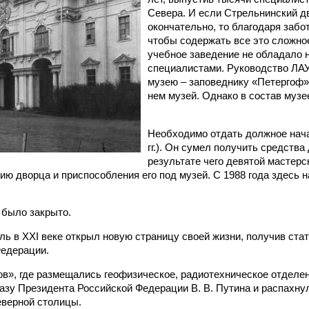
Севера. И если Стрельнинский д
окончательно, то благодаря забо
чтобы содержать все это сложное
учебное заведение не обладало 
специалистами. Руководство ЛАУ
музею – заповеднику «Петергоф» 
нем музей. Однако в состав музее
Необходимо отдать должное начал
гг.). Он сумел получить средства
результате чего девятой мастер
ию дворца и приспособления его под музей. С 1988 года здесь 
 было закрыто.
ь в XXI веке открыл новую страницу своей жизни, получив стат
едерации.
в», где размещались геофизическое, радиотехническое отделени
азу Президента Российской Федерации В. В. Путина и распахнул
еверной столицы.