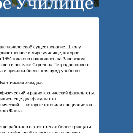
ище начало своё существование. Школу
единственное в мире училище, которое
а 1954 года оно находилось на Заневском
онюшен в поселке Стрельна Петродворцового
та и приспособлены для нужд учебного
«Балтийская звезда».
физический и радиотехнический факультеты.
вились еще два факультета —
нический — которые готовили специалистов
ого Флота.
ище работало в этих стенах более тридцати
тов, крайне необходимых для освоения