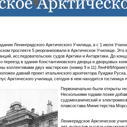
здании Ленинградского Арктического Училища, а с 1 июля Учил
вском проспекте 5 реорганизовали в Арктическое Училище. Это 
нций, исследовательских судов Арктики и Антарктики. До конц
чало переезд в здания Константиновского дворца и дворцовых к
ны коллективами двух мастерских (номер 9 и 11) ЛенНИИпроек
положен давний проект итальянского архитектора Луиджи Руска.
пус Арктического училища, сегодня в нем находится гостиница 
Первоначально были открыты гео
Несколькими годами позже доба
судомеханический и электромеха
плавсостава Министерства Морск
Ленинградское Арктическое учил
лет, выпустив тысячи специалис