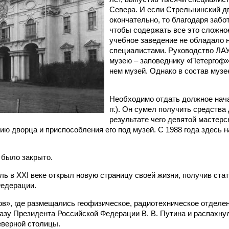
Севера. И если Стрельнинский д
окончательно, то благодаря забо
чтобы содержать все это сложное
учебное заведение не обладало 
специалистами. Руководство ЛАУ
музею – заповеднику «Петергоф» 
нем музей. Однако в состав музее
Необходимо отдать должное начал
гг.). Он сумел получить средства
результате чего девятой мастер
ию дворца и приспособления его под музей. С 1988 года здесь 
 было закрыто.
ь в XXI веке открыл новую страницу своей жизни, получив стат
едерации.
в», где размещались геофизическое, радиотехническое отделени
азу Президента Российской Федерации В. В. Путина и распахнул
еверной столицы.