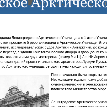
здании Ленинградского Арктического Училища, а с 1 июля Учил
вском проспекте 5 реорганизовали в Арктическое Училище. Это 
нций, исследовательских судов Арктики и Антарктики. До конц
чало переезд в здания Константиновского дворца и дворцовых к
ны коллективами двух мастерских (номер 9 и 11) ЛенНИИпроек
положен давний проект итальянского архитектора Луиджи Руска.
пус Арктического училища, сегодня в нем находится гостиница 
Первоначально были открыты гео
Несколькими годами позже доба
судомеханический и электромеха
плавсостава Министерства Морск
Ленинградское Арктическое учил
лет, выпустив тысячи специалис