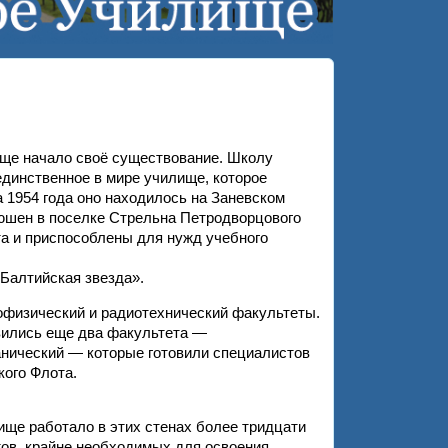
ище начало своё существование. Школу
единственное в мире училище, которое
а 1954 года оно находилось на Заневском
онюшен в поселке Стрельна Петродворцового
та и приспособлены для нужд учебного
«Балтийская звезда».
физический и радиотехнический факультеты.
вились еще два факультета —
нический — которые готовили специалистов
ого Флота.
ище работало в этих стенах более тридцати
тов, крайне необходимых для освоения